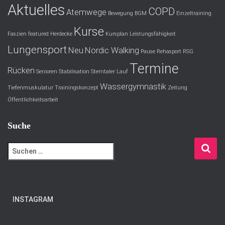
Aktuelles
COPD
Atemwege
Bewegung
BGM
Einzeltraining
Kurse
Faszien
featured
Herdecke
Kursplan
Leistungsfähigkeit
Lungensport
Neu
Nordic Walking
Pause
Rehasport
RSG
Termine
Rücken
Senioren
Stabilisation
Sterntaler Lauf
Wassergymnastik
Tiefenmuskulatur
Trainingskonzept
Zeitung
Öffentlichkeitsarbeit
Suche
S
u
c
h
e
INSTAGRAM
n
n
a