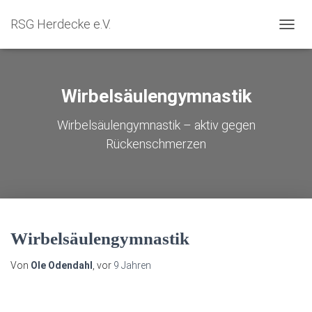
RSG Herdecke e.V.
NAVIG
Wirbelsäulengymnastik
Wirbelsäulengymnastik – aktiv gegen
Rückenschmerzen
Wirbelsäulengymnastik
Von
Ole Odendahl
, vor
9 Jahren