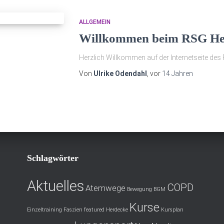
ALLGEMEIN
Willkommen beim RSG Her
Herzlich Willkommen auf der Internetseite des
Von
Ulrike Odendahl
, vor
14 Jahren
Schlagwörter
Aktuelles
COPD
Atemwege
Bewegung
BGM
Kurse
Einzeltraining
Faszien
featured
Herdecke
Kursplan