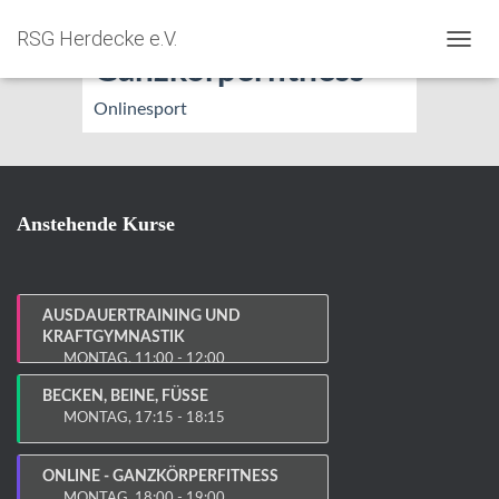
ONLINE –
RSG Herdecke e.V.
NAVIG
Ganzkörperfitness
Onlinesport
Anstehende Kurse
AUSDAUERTRAINING UND
KRAFTGYMNASTIK
MONTAG, 11:00 - 12:00
BECKEN, BEINE, FÜSSE
MONTAG, 17:15 - 18:15
ONLINE - GANZKÖRPERFITNESS
MONTAG, 18:00 - 19:00