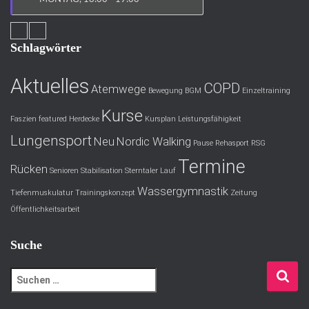
Schlagwörter
Aktuelles
COPD
Atemwege
Bewegung
BGM
Einzeltraining
Kurse
Faszien
featured
Herdecke
Kursplan
Leistungsfähigkeit
Lungensport
Neu
Nordic Walking
Pause
Rehasport
RSG
Termine
Rücken
Senioren
Stabilisation
Sterntaler Lauf
Wassergymnastik
Tiefenmuskulatur
Trainingskonzept
Zeitung
Öffentlichkeitsarbeit
Suche
S
u
c