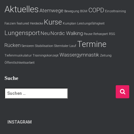
Aktuelles
COPD
Atemwege
Bewegung
BGM
Einzeltraining
Kurse
Faszien
featured
Herdecke
Kursplan
Leistungsfähigkeit
Lungensport
Neu
Nordic Walking
Pause
Rehasport
RSG
Termine
Rücken
Senioren
Stabilisation
Sterntaler Lauf
Wassergymnastik
Tiefenmuskulatur
Trainingskonzept
Zeitung
Öffentlichkeitsarbeit
Suche
S
u
c
h
e
INSTAGRAM
n
n