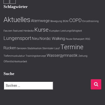
Schlagwörter
Aktuelles
COPD
Atemwege
Bewegung
BGM
Einzeltraining
Kurse
Faszien
featured
Herdecke
Kursplan
Leistungsfähigkeit
Lungensport
Neu
Nordic Walking
Pause
Rehasport
RSG
Termine
Rücken
Senioren
Stabilisation
Sterntaler Lauf
Wassergymnastik
Tiefenmuskulatur
Trainingskonzept
Zeitung
Öffentlichkeitsarbeit
Suche
S
u
c
h
e