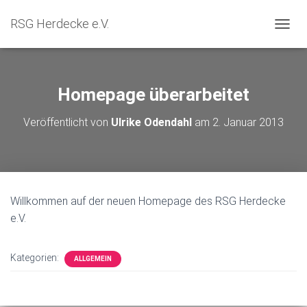
RSG Herdecke e.V.
NAVIG
Homepage überarbeitet
Veröffentlicht von
Ulrike Odendahl
am
2. Januar 2013
Willkommen auf der neuen Homepage des RSG Herdecke
e.V.
Kategorien:
ALLGEMEIN